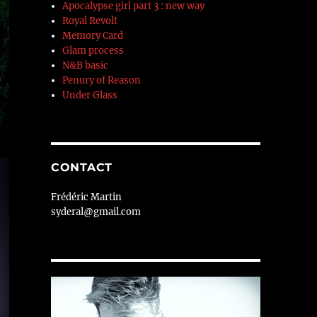
Apocalypse girl part 3 : new way
Royal Revolt
Memory Card
Glam process
N&B basic
Penury of Reason
Under Glass
CONTACT
Frédéric Martin
syderal@gmail.com