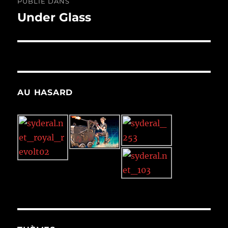
PUBLIÉ DANS
de
Under Glass
l’article
AU HASARD